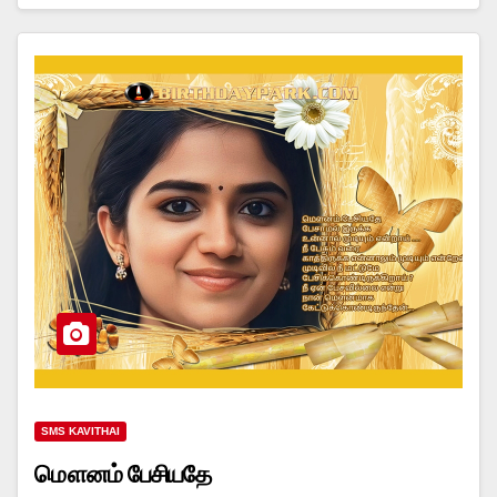
SMS KAVITHAI
மௌனம் பேசியதே