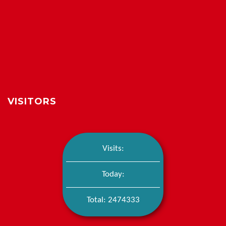
VISITORS
Visits:
Today:
Total: 2474333