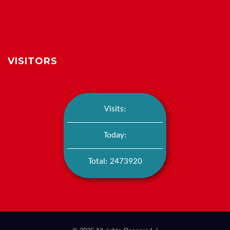
VISITORS
Visits:
Today:
Total: 2473920