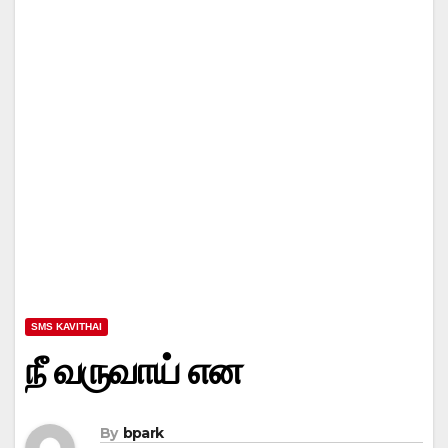
SMS KAVITHAI
நீ வருவாய் என
By
bpark