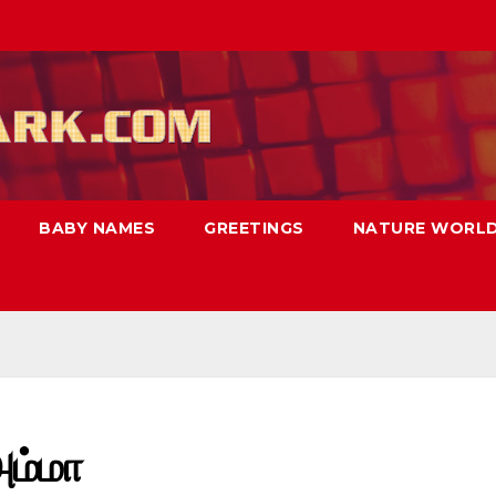
BABY NAMES
GREETINGS
NATURE WORL
ம்மா