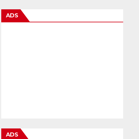
ADS
ADS