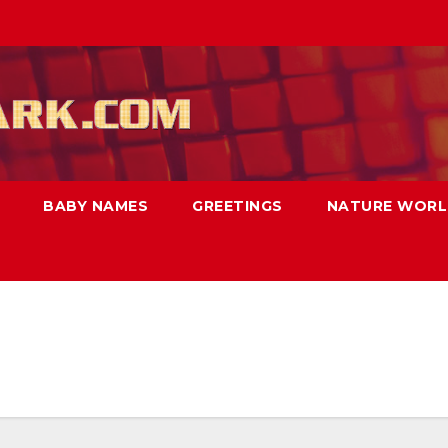
BABY NAMES
GREETINGS
NATURE WOR